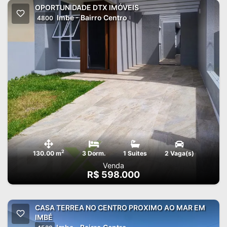
OPORTUNIDADE DTX IMÓVEIS
Imbe - Bairro Centro
4800
2
130.00 m
3 Dorm.
1 Suites
2 Vaga(s)
Venda
R$ 598.000
CASA TERREA NO CENTRO PROXIMO AO MAR EM
IMBÉ