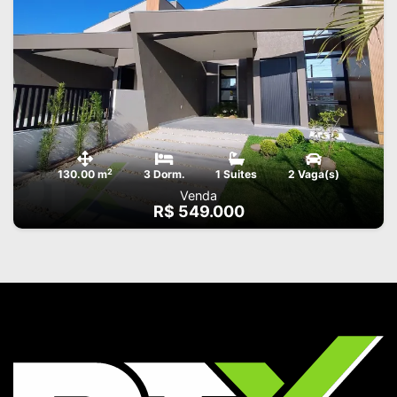
2
130.00 m
3 Dorm.
1 Suites
2 Vaga(s)
Venda
R$ 549.000