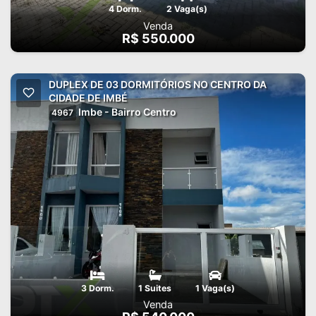
4 Dorm.
2 Vaga(s)
Venda
R$ 550.000
DUPLEX DE 03 DORMITÓRIOS NO CENTRO DA
CIDADE DE IMBÉ
Imbe - Bairro Centro
4967
3 Dorm.
1 Suites
1 Vaga(s)
Venda