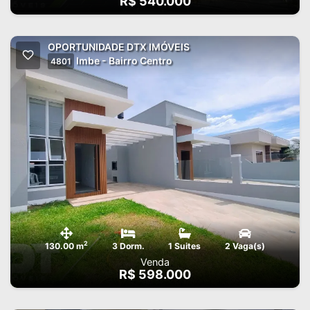
R$ 540.000
OPORTUNIDADE DTX IMÓVEIS
Imbe - Bairro Centro
4801
2
130.00 m
3 Dorm.
1 Suites
2 Vaga(s)
Venda
R$ 598.000