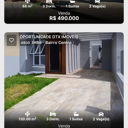
2
88 m
3 Dorm.
1 Suites
2 Vaga(s)
Venda
R$ 490.000
OPORTUNIDADE DTX IMÓVEIS
Imbe - Bairro Centro
4800
2
130.00 m
3 Dorm.
1 Suites
2 Vaga(s)
Venda