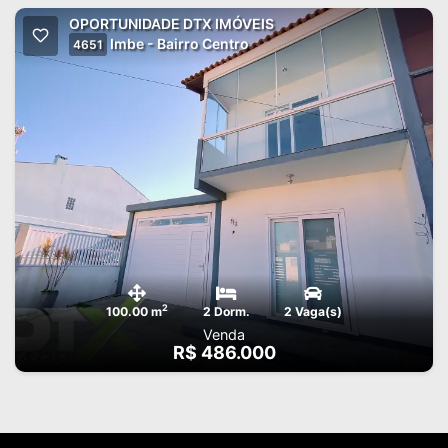
OPORTUNIDADE DTX IMÓVEIS
Imbe - Bairro Centro
4651
2
100.00 m
2 Dorm.
2 Vaga(s)
Venda
R$ 486.000