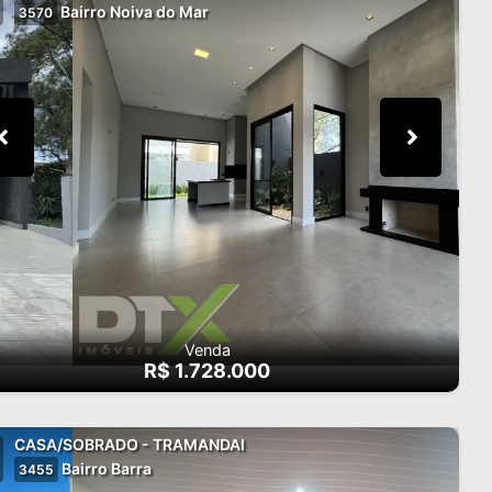
Bairro Noiva do Mar
3570
Venda
R$ 1.728.000
CASA/SOBRADO - TRAMANDAI
Bairro Barra
3455