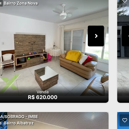
Bairro Zona Nova
4
Venda
R$ 620.000
A/SOBRADO - IMBE
Bairro Albatroz
8