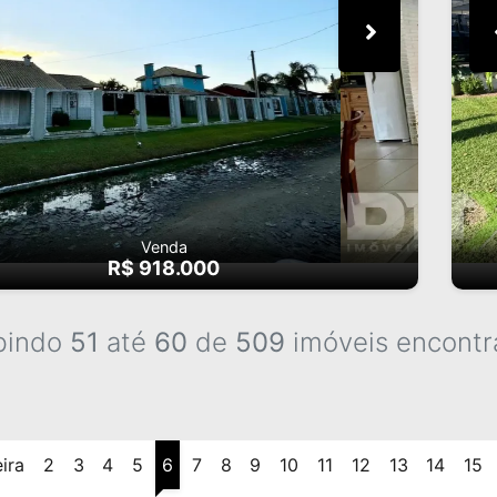
Venda
R$ 918.000
bindo
51
até
60
de
509
imóveis encontr
ira
2
3
4
5
6
7
8
9
10
11
12
13
14
15